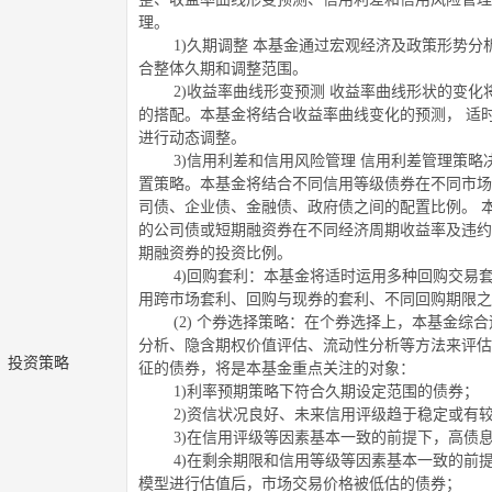
理。
1)
久期调整
本基金通过宏观经济及政策形势分
合整体久期和调整范围。
2)
收益率曲线形变预测
收益率曲线形状的变化
的搭配。本基金将结合收益率曲线变化的预测，
适
进行动态调整。
3)
信用利差和信用风险管理
信用利差管理策略
置策略。本基金将结合不同信用等级债券在不同市场
司债、企业债、金融债、政府债之间的配置比例。
的公司债或短期融资券在不同经济周期收益率及违约
期融资券的投资比例。
4)
回购套利：本基金将适时运用多种回购交易
用跨市场套利、回购与现券的套利、不同回购期限之
(2)
个券选择策略：在个券选择上，本基金综合
分析、隐含期权价值评估、流动性分析等方法来评估
投资策略
征的债券，将是本基金重点关注的对象：
1)
利率预期策略下符合久期设定范围的债券；
2)
资信状况良好、未来信用评级趋于稳定或有
3)
在信用评级等因素基本一致的前提下，高债
4)
在剩余期限和信用等级等因素基本一致的前
模型进行估值后，市场交易价格被低估的债券；