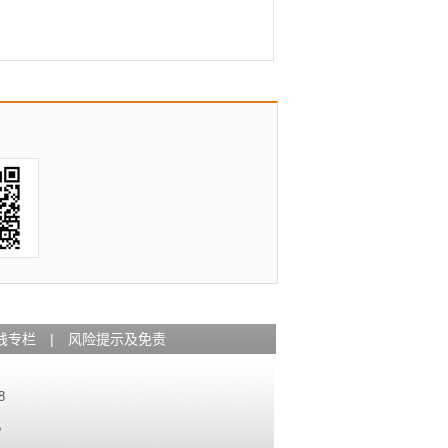
钱专栏
|
风险提示及免责
8
5