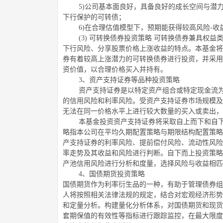
5)
公司基本面良好，具备良好的成长空间与潜
下行保护的可转债；
6)
在合理估值模型下，预期能获得较高风险
-
收
(3)
可转换债券投资策略
可转换债券兼具权益
下行风险、分享股票价格上涨收益的特点。本基金将
券有着较高上涨潜力的可转换债券进行投资，并采用
资价值，以合理价格买入并持有。
3
、资产支持证券等品种投资策略
资产支持证券是以特定资产组合或特定现金流
的信用风险和利率风险。受资产支持证券市场规模及
无法在同一价格水平上进行较大数量的买入或卖出，
本基金投资资产支持证券将采取自上而下和自
略指本公司在平均久期配置策略与期限结构配置策略
产支持证券的利率风险、提前偿付风险、流动性风险
率走势及其收益和风险进行判断。自下而上投资策略
产池信用风险进行分析和度量，选择风险与收益相匹
4
、国债期货投资策略
国债期货作为利率衍生品的一种，有助于管理债券组
人将按照相关法律法规的规定，结合对宏观经济形势
和定量分析。构建量化分析体系，对国债期货和现货
套期保值的有效性等指标进行跟踪监控，在最大限度