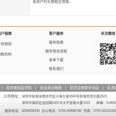
金资产的长期稳定增值。
用户指南
客户服务
关注微信
服务指南
业务规则
服务电话流程
销售机构
表单下载
联系我们
|
投资者权益须知
|
防治商业贿赂
|
防范证券欺诈活动
|
反洗
公司地址：
深圳市前海深港合作区兴海大道3040号前海世茂大厦2603
深圳市福田区益田路6001号太平金融大厦1502 邮编：51803
服务电话：4009008336 办公电话：0755-83898788 传真：0755-8251030