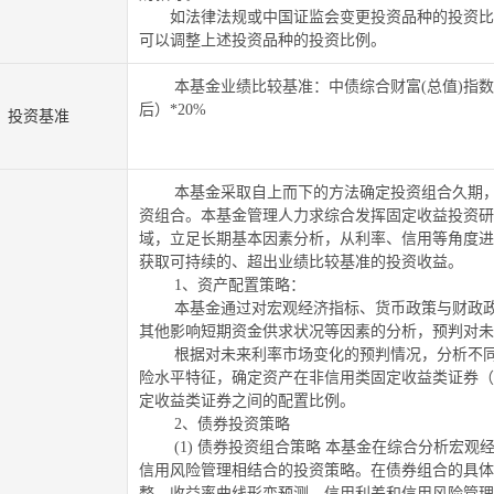
如法律法规或中国证监会变更投资品种的投资比
可以调整上述投资品种的投资比例。
本基金业绩比较基准：中债综合财富
(
总值
)
指数
后）
*20%
投资基准
本基金采取自上而下的方法确定投资组合久期
资组合。本基金管理人力求综合发挥固定收益投资研
域，立足长期基本因素分析，从利率、信用等角度进
获取可持续的、超出业绩比较基准的投资收益。
1
、资产配置策略：
本基金通过对宏观经济指标、货币政策与财政
其他影响短期资金供求状况等因素的分析，预判对未
根据对未来利率市场变化的预判情况，分析不
险水平特征，确定资产在非信用类固定收益类证券（
定收益类证券之间的配置比例。
2
、债券投资策略
(1)
债券投资组合策略
本基金在综合分析宏观
信用风险管理相结合的投资策略。在债券组合的具体
整、收益率曲线形变预测、信用利差和信用风险管理