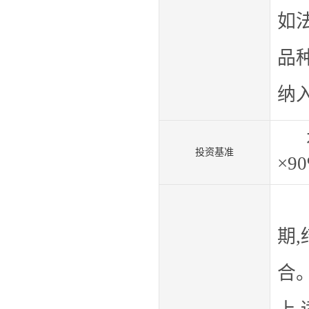
如
品
纳
本
投资基准
×9
期
,
合