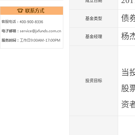
201
成立日期
债
基金类型
杨
基金经理
本
当
投资目标
股
资
本