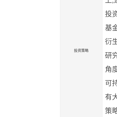
上
,
投
基
衍
投资策略
研
角
可
有
策