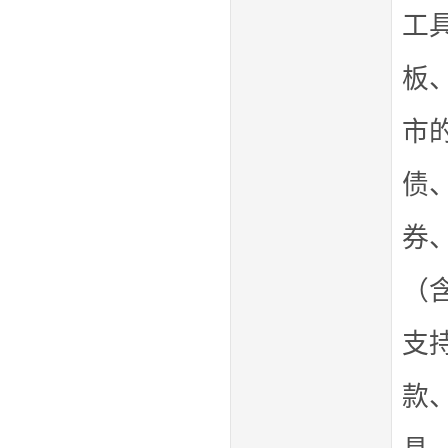
工
板
市
债
券
（
支
款