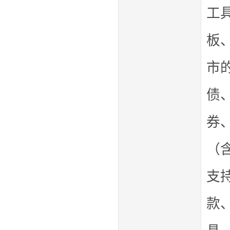
工
板
市
债
券
（
支
款