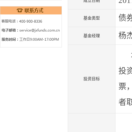
201
成立日期
债
基金类型
杨
基金经理
本
投
投资目标
票
者
本