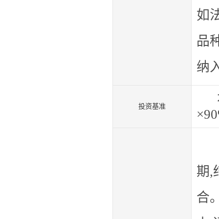
如
品
纳
本
投资基准
×9
本
期
,
合