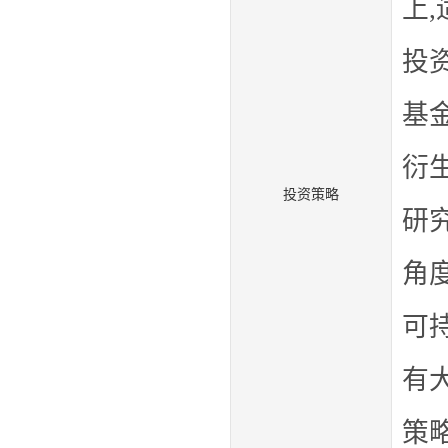
上
,
投
基
衍
投资策略
研
角
可
有
策