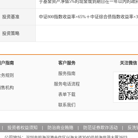
于基金资产净值
5%
的现金或到期日在一年以内的政
投资基准
中证
800
指数收益率×
65%
＋中证综合债指数收益率×
投资策略
用户指南
客户服务
关注微信
服务指南
业务规则
服务电话流程
销售机构
表单下载
联系我们
|
投资者权益须知
|
防治商业贿赂
|
防范证券欺诈活动
|
反洗
公司地址：
深圳市前海深港合作区兴海大道3040号前海世茂大厦2603