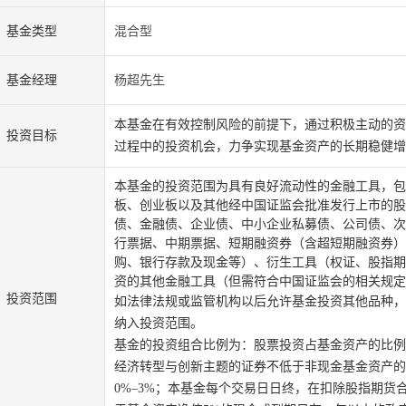
基金类型
混合型
基金经理
杨超先生
本基金在有效控制风险的前提下，通过积极主动的资
投资目标
过程中的投资机会，力争实现基金资产的长期稳健增
本基金的投资范围为具有良好流动性的金融工具，包
板、创业板以及其他经中国证监会批准发行上市的股
债、金融债、企业债、中小企业私募债、公司债、次
行票据、中期票据、短期融资券（含超短期融资券）
购、银行存款及现金等）、衍生工具（权证、股指期
资的其他金融工具（但需符合中国证监会的相关规定
投资范围
如法律法规或监管机构以后允许基金投资其他品种，
纳入投资范围。
基金的投资组合比例为：股票投资占基金资产的比例
经济转型与创新主题的证券不低于非现金基金资产的
0%
–
3%
；本基金每个交易日日终，在扣除股指期货