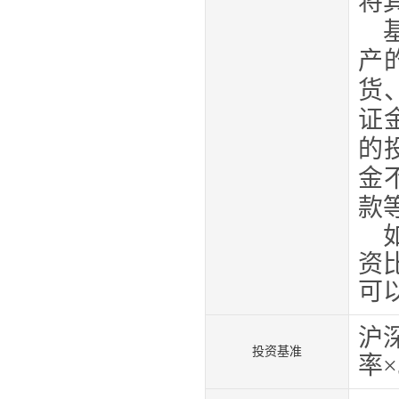
将
产
货
证
的
金
款
资
可
沪
投资基准
率×