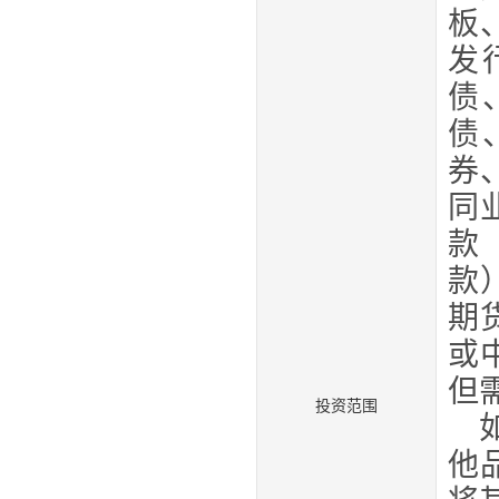
板
发
债
债
券
同
款
款
期
或
但
投资范围
他