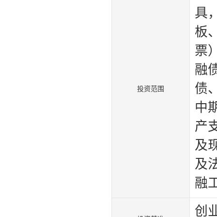
具
板
票
融
债
投资范围
中
产
及
及
融
创