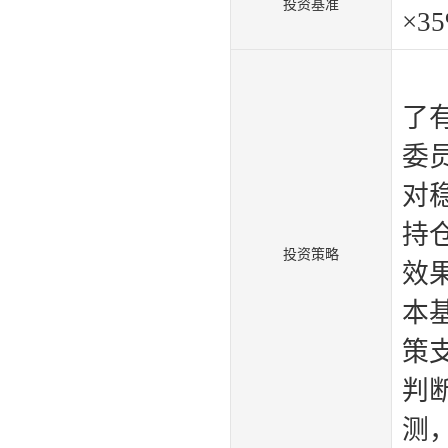
投资基准
×
3
量
了
委
对
持
投资策略
效
本
策
判
测