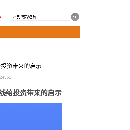
6
给投资带来的启示
24951
曲线给投资带来的启示