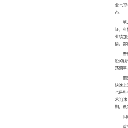
业也遵
态。
第
证，科
业绩加
情，都
普
股的线
荡调整
而
快速上
也是科
术泡沫
期，虽
因
首