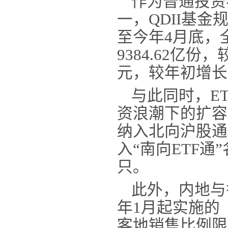
作为普通投资
一，
QDII基
至今年4月底，全
9384.62亿份
元，较年初增长7
与此同时，
E
资浪潮下的扩容
纳入北向沪股通
入“南向ETF通
只。
此外，内地与
年
1月起实施的
客地销售比例限